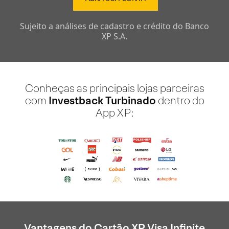
Sujeito a análises de cadastro e crédito do Banco
XP S.A.
Conheças as principais lojas parceiras
com
Investback Turbinado
dentro do
App XP:
Vantagens do Cartão XP Visa Infinite