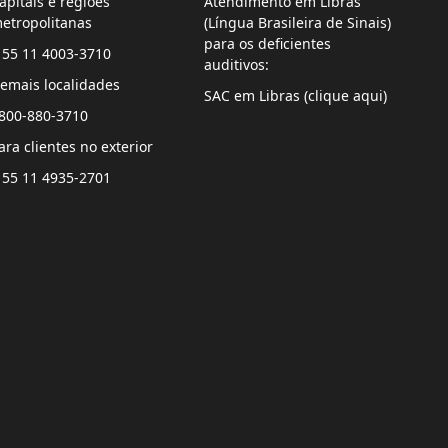
apitais e regiões
Atendimento em Libras
etropolitanas
(Língua Brasileira de Sinais)
para os deficientes
 55 11 4003-3710
auditivos:
emais localidades
SAC em Libras (clique aqui)
800-880-3710
ara clientes no exterior
 55 11 4935-2701