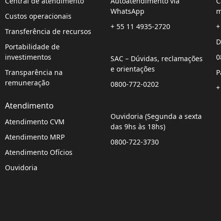
Central de atendimento
Autoatendimento via
C
WhatsApp
m
Custos operacionais
+ 55 11 4935-2720
+
Transferência de recursos
D
Portabilidade de
investimentos
0
SAC – Dúvidas, reclamações
e orientações
Transparência na
P
remuneração
0800-772-0202
+
Atendimento
Ouvidoria (Segunda a sexta
Atendimento CVM
das 9hs às 18hs)
Atendimento MRP
0800-722-3730
Atendimento Ofícios
Ouvidoria